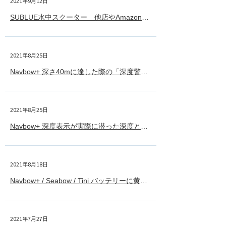
2021年9月12日
Sublue
SUBLUE水中スクーター 他店やAmazonにて購入しましたが修理やサポートは可能ですか
2021年8月25日
Navbow+
Navbow+ 深さ40mに達した際の「深度警告」についてOFFにできますか？
2021年8月25日
Navbow+
Navbow+ 深度表示が実際に潜った深度と誤差があるようです
2021年8月18日
Navbow+
Navbow+ / Seabow / Tini バッテリーに黄色い箇所がありますが正常ですか？
2021年7月27日
Navbow+