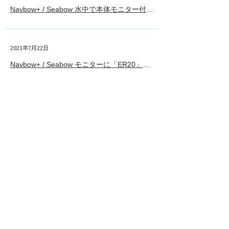
Navbow+ / Seabow 水中で本体モニター付近から水が入っているようで泡が出てきます。正常ですか？
2021年7月22日
Navbow+
Navbow+ / Seabow モニターに「ER20」もしくは「ER40」と表示されて正常に動作しません
Date
YouTube
Instagram
News Letter