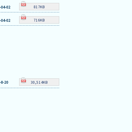
817KB
-04-02
716KB
-04-02
30,514KB
-8-20