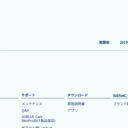
英語他
2019
サポート
ダウンロード
Sublue
メンテナンス
取扱説明書
ブランド
Q&A
アプリ
SUBLUE Care
(MixPro向け​製品保証)