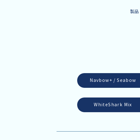
製品
Navbow+ / Seabow
WhiteShark Mix