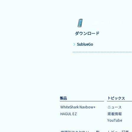
Sublue GO アプリ
​ダウンロード
SublueGo
製品
トピックス
WhiteShark Navbow+
ニュース
HAGUL EZ
掲載情報
YouTube