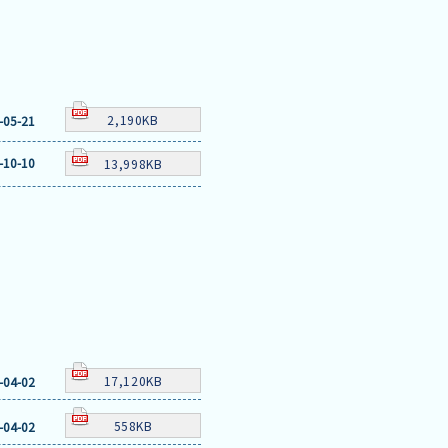
2,190KB
-05-21
-10-10
13,998KB
17,120KB
-04-02
558KB
-04-02