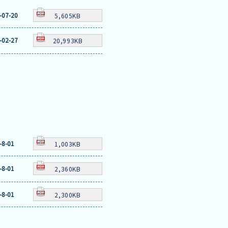
-07-20
5,605KB
-02-27
20,993KB
-8-01
1,003KB
-8-01
2,360KB
-8-01
2,300KB