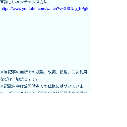
▼詳しいメンテナンス方法
https://www.youtube.com/watch?v=G6CUg_hPg8c
※当記事の無断での複製、改編、転載、二次利用
などは一切禁じます。

※記載内容は公開時点での仕様に基づいていま
す。バージョンアップなどにより記載内容と異な
る場合があります。

※記載事項は予告なく変更となる場合がありま
す。
< 前へ
次へ >