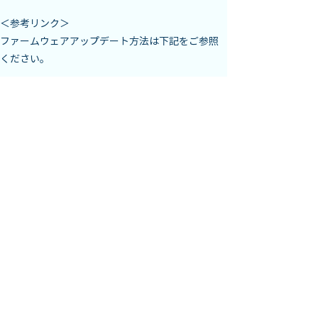
＜参考リンク＞

ファームウェアアップデート方法は下記をご参照
ください。
Navbow+ / Seabow / Swii のFW(ファームウェア)
https://sekido-
rc.com/blog/technical/faq_200731_006/
※当記事の無断での複製、改編、転載、二次利用
などは一切禁じます。

※記載内容は公開時点での仕様に基づいていま
す。バージョンアップなどにより記載内容と異な
る場合があります。

※記載事項は予告なく変更となる場合がありま
す。