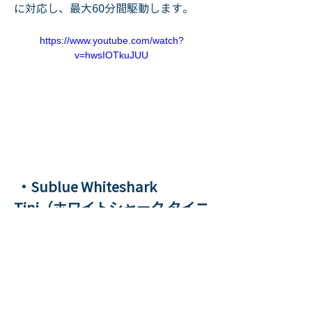
に対応し、最大60分間駆動します。
https://www.youtube.com/watch?
v=hwsIOTkuJUU
 ・Sublue Whiteshark 
Tini（ホワイトシャーク タイニ
ー）ダブルブースト
　詳細ページ　：　
https://www.sublue.jp/tini
　カタログPDF：　
https://sekidorc.com/pdf/promotion/