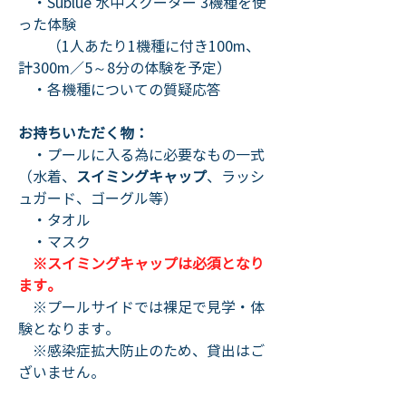
　・Sublue 水中スクーター 3機種を使
った体験
　　（1人あたり1機種に付き100m、
計300m／5～8分の体験を予定）
　・各機種についての質疑応答
お持ちいただく物：
　・プールに入る為に必要なもの一式
（水着、
スイミングキャップ
、ラッシ
ュガード、ゴーグル等）
　・タオル
　・マスク
※スイミングキャップは必須となり
ます。
　※プールサイドでは裸足で見学・体
験となります。
　※感染症拡大防止のため、貸出はご
ざいません。