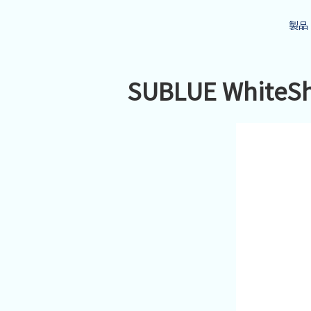
製品
SUBLUE White